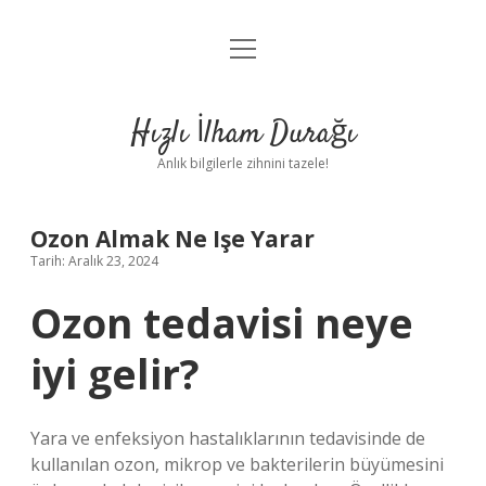
menüyü
Anasayfa
aç
Gizlilik Politikası
Hızlı İlham Durağı
Yasal Uyarı
Anlık bilgilerle zihnini tazele!
Hakkımızda
Ozon Almak Ne Işe Yarar
Tarih: Aralık 23, 2024
Ozon tedavisi neye
iyi gelir?
Yara ve enfeksiyon hastalıklarının tedavisinde de
kullanılan ozon, mikrop ve bakterilerin büyümesini