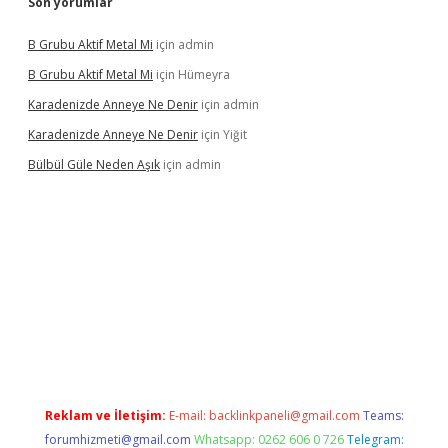
Son yorumlar
B Grubu Aktif Metal Mi
için
admin
B Grubu Aktif Metal Mi
için
Hümeyra
Karadenizde Anneye Ne Denir
için
admin
Karadenizde Anneye Ne Denir
için
Yiğit
Bülbül Güle Neden Aşık
için
admin
sino güncel giriş
Reklam ve İletişim:
E-mail:
backlinkpaneli@gmail.com
Teams:
forumhizmeti@gmail.com
Whatsapp: 0262 606 0 726
Telegram: