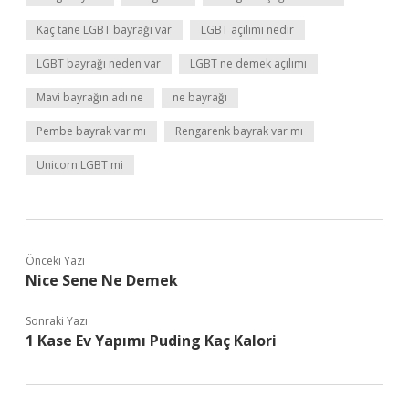
Kaç tane LGBT bayrağı var
LGBT açılımı nedir
LGBT bayrağı neden var
LGBT ne demek açılımı
Mavi bayrağın adı ne
ne bayrağı
Pembe bayrak var mı
Rengarenk bayrak var mı
Unicorn LGBT mi
Önceki Yazı
Nice Sene Ne Demek
Sonraki Yazı
1 Kase Ev Yapımı Puding Kaç Kalori