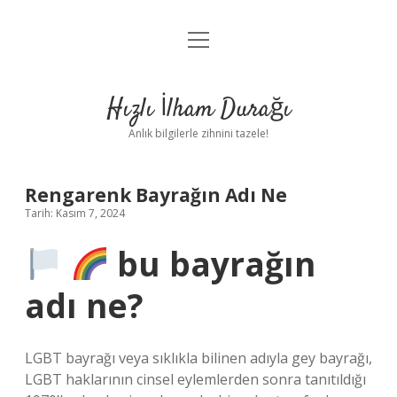
menüyü
Anasayfa
aç
Gizlilik Politikası
Hızlı İlham Durağı
Yasal Uyarı
Anlık bilgilerle zihnini tazele!
Hakkımızda
Rengarenk Bayrağın Adı Ne
Tarih: Kasım 7, 2024
bu bayrağın
adı ne?
LGBT bayrağı veya sıklıkla bilinen adıyla gey bayrağı,
LGBT haklarının cinsel eylemlerden sonra tanıtıldığı