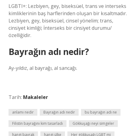
LGBTI+: Lezbiyen, gey, biseksüel, trans ve interseks
kimliklerinin baş harflerinden oluşan bir kısaltmadır.
Lezbiyen, gey, biseksüel, cinsel yönelim; trans,
cinsiyet kimliği; İnterseks bir cinsiyet durumu/
özelliğidir.
Bayrağın adı nedir?
Ay-yıldız, al bayrağı, al sancağı.
Tarih:
Makaleler
anlamı nedir
Bayrağın adı nedir
bu bayrağın adı ne
Filistin bayrağını kim tasarladı
Gökkuşağı neyi simgeler
hangi bayrak
hangi ülke
Her gökkuşağı LGBT mi