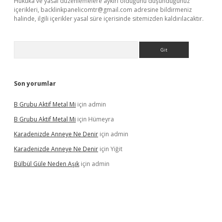
Hukuka ve yasal düzenlemelere aykırı olduğunu düşündüğünüz
içerikleri,
backlinkpanelicomtr@gmail.com
adresine bildirmeniz
halinde, ilgili içerikler yasal süre içerisinde sitemizden kaldırılacaktır.
Arama
Son yorumlar
B Grubu Aktif Metal Mi
için
admin
B Grubu Aktif Metal Mi
için
Hümeyra
Karadenizde Anneye Ne Denir
için
admin
Karadenizde Anneye Ne Denir
için
Yiğit
Bülbül Güle Neden Aşık
için
admin