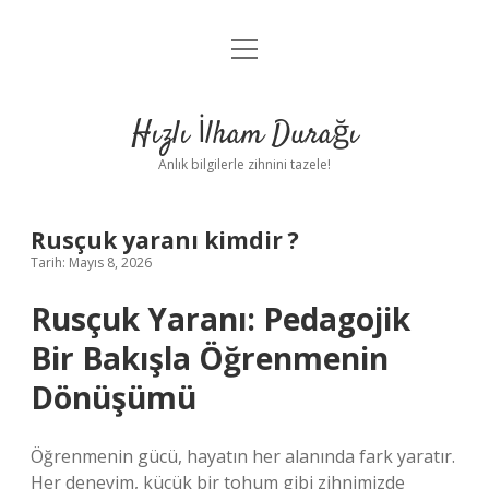
menüyü
Anasayfa
aç
Gizlilik Politikası
Hızlı İlham Durağı
Yasal Uyarı
Anlık bilgilerle zihnini tazele!
Hakkımızda
Rusçuk yaranı kimdir ?
Tarih: Mayıs 8, 2026
Rusçuk Yaranı: Pedagojik
Bir Bakışla Öğrenmenin
Dönüşümü
Öğrenmenin gücü, hayatın her alanında fark yaratır.
Her deneyim, küçük bir tohum gibi zihnimizde