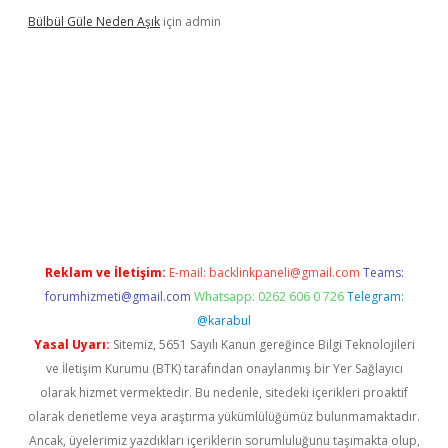
Bülbül Güle Neden Aşık
için
admin
sino güncel giriş
Reklam ve İletişim:
E-mail:
backlinkpaneli@gmail.com
Teams:
forumhizmeti@gmail.com
Whatsapp: 0262 606 0 726
Telegram:
@karabul
Yasal Uyarı:
Sitemiz, 5651 Sayılı Kanun gereğince Bilgi Teknolojileri
ve İletişim Kurumu (BTK) tarafından onaylanmış bir Yer Sağlayıcı
olarak hizmet vermektedir. Bu nedenle, sitedeki içerikleri proaktif
olarak denetleme veya araştırma yükümlülüğümüz bulunmamaktadır.
Ancak, üyelerimiz yazdıkları içeriklerin sorumluluğunu taşımakta olup,