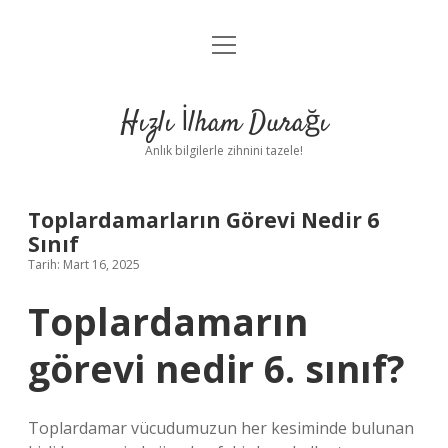
menüyü
Anasayfa
aç
Gizlilik Politikası
Hızlı İlham Durağı
Yasal Uyarı
Anlık bilgilerle zihnini tazele!
Hakkımızda
Toplardamarların Görevi Nedir 6
Sınıf
Tarih: Mart 16, 2025
Toplardamarın
görevi nedir 6. sınıf?
Toplardamar vücudumuzun her kesiminde bulunan