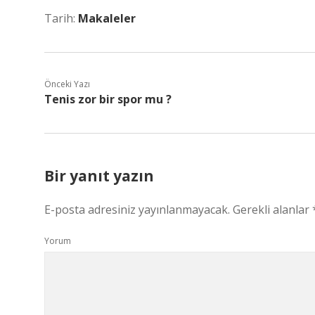
Tarih:
Makaleler
Önceki Yazı
Tenis zor bir spor mu ?
Bir yanıt yazın
E-posta adresiniz yayınlanmayacak.
Gerekli alanlar
Yorum