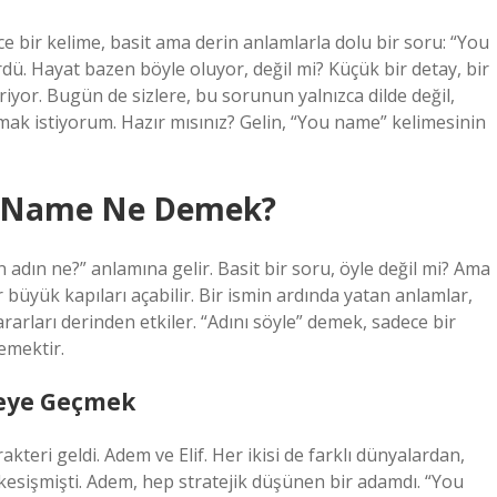
 bir kelime, basit ama derin anlamlarla dolu bir soru: “You
ü. Hayat bazen böyle oluyor, değil mi? Küçük bir detay, bir
riyor. Bugün de sizlere, bu sorunun yalnızca dilde değil,
mak istiyorum. Hazır mısınız? Gelin, “You name” kelimesinin
ou Name Ne Demek?
 adın ne?” anlamına gelir. Basit bir soru, öyle değil mi? Ama
 büyük kapıları açabilir. Bir ismin ardında yatan anlamlar,
kararları derinden etkiler. “Adını söyle” demek, sadece bir
emektir.
teye Geçmek
kteri geldi. Adem ve Elif. Her ikisi de farklı dünyalardan,
rı kesişmişti. Adem, hep stratejik düşünen bir adamdı. “You