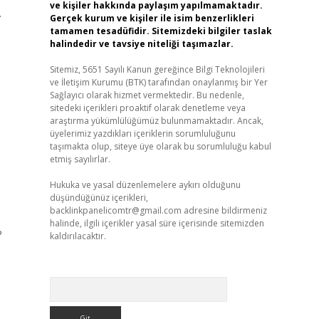
ve kişiler hakkında paylaşım yapılmamaktadır.
…
Gerçek kurum ve kişiler ile isim benzerlikleri
tamamen tesadüfidir. Sitemizdeki bilgiler taslak
halindedir ve tavsiye niteliği taşımazlar.
Sitemiz, 5651 Sayılı Kanun gereğince Bilgi Teknolojileri
ve İletişim Kurumu (BTK) tarafından onaylanmış bir Yer
Sağlayıcı olarak hizmet vermektedir. Bu nedenle,
sitedeki içerikleri proaktif olarak denetleme veya
araştırma yükümlülüğümüz bulunmamaktadır. Ancak,
üyelerimiz yazdıkları içeriklerin sorumluluğunu
taşımakta olup, siteye üye olarak bu sorumluluğu kabul
etmiş sayılırlar.
Hukuka ve yasal düzenlemelere aykırı olduğunu
düşündüğünüz içerikleri,
backlinkpanelicomtr@gmail.com
adresine bildirmeniz
halinde, ilgili içerikler yasal süre içerisinde sitemizden
?
kaldırılacaktır.
Arama