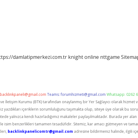
ttps://damlatipmerkezi.com.tr
knight online
nttgame
Sitema
backlinkpaneli@gmail.com
Teams:
forumhizmeti@gmail.com
Whatsapp: 0262 6
i ve İletişim Kurumu (BTK) tarafından onaylanmış bir Yer Sağlayıcı olarak hizmet 
zdıkları içeriklerin sorumluluğunu taşımakta olup, siteye üye olarak bu sorumlu
itede yalnızca kendi hazırladığımız makaleler paylaşılmaktadır. Burada yer alan 
le isim benzerlikleri tamamen tesadüfidir. Sitemiz, kar amacı gütmeyen ve tama
leri,
backlinkpanelicomtr@gmail.com
adresine bildirmeniz halinde, ilgili içe