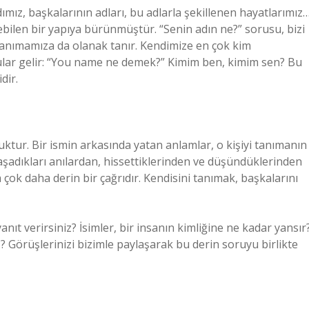
ımız, başkalarının adları, bu adlarla şekillenen hayatlarımız
şebilen bir yapıya bürünmüştür. “Senin adın ne?” sorusu, bizi
 tanımamıza da olanak tanır. Kendimize en çok kim
ar gelir: “You name ne demek?” Kimim ben, kimim sen? Bu
dir.
uktur. Bir ismin arkasında yatan anlamlar, o kişiyi tanımanın
yaşadıkları anılardan, hissettiklerinden ve düşündüklerinden
çok daha derin bir çağrıdır. Kendisini tanımak, başkalarını
anıt verirsiniz? İsimler, bir insanın kimliğine ne kadar yansır
? Görüşlerinizi bizimle paylaşarak bu derin soruyu birlikte