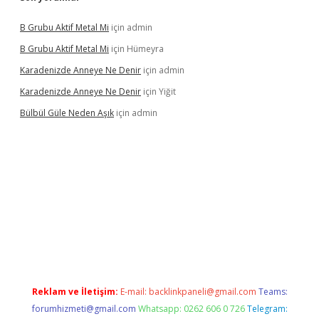
B Grubu Aktif Metal Mi
için
admin
B Grubu Aktif Metal Mi
için
Hümeyra
Karadenizde Anneye Ne Denir
için
admin
Karadenizde Anneye Ne Denir
için
Yiğit
Bülbül Güle Neden Aşık
için
admin
üncel giriş
Reklam ve İletişim:
E-mail:
backlinkpaneli@gmail.com
Teams:
forumhizmeti@gmail.com
Whatsapp: 0262 606 0 726
Telegram: