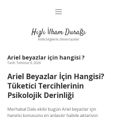
menüyü
Anasayfa
aç
Gizlilik Politikası
Hızlı İlham Durağı
Yasal Uyarı
Anlık bilgilerle zihnini tazele!
Hakkımızda
Ariel beyazlar için hangisi ?
Tarih: Temmuz 9, 2026
Ariel Beyazlar İçin Hangisi?
Tüketici Tercihlerinin
Psikolojik Derinliği
Merhaba! Dalo ekibi bugün Ariel beyazlar için
hangisi konusunu en anlaşılır haliyle aktarıyor.