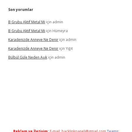
Son yorumlar
B Grubu Aktif Metal Mi
için
admin
B Grubu Aktif Metal Mi
için
Hümeyra
Karadenizde Anneye Ne Denir
için
admin
Karadenizde Anneye Ne Denir
için
Yiğit
Bülbül Güle Neden Aşık
için
admin
sino güncel giriş
Reklam ve İletişim:
E-mail:
backlinkpaneli@gmail.com
Teams: