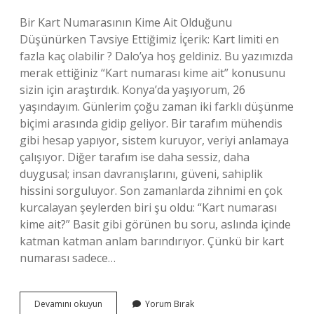
Bir Kart Numarasının Kime Ait Olduğunu
Düşünürken Tavsiye Ettiğimiz İçerik: Kart limiti en
fazla kaç olabilir ? Dalo’ya hoş geldiniz. Bu yazımızda
merak ettiğiniz “Kart numarası kime ait” konusunu
sizin için araştırdık. Konya’da yaşıyorum, 26
yaşındayım. Günlerim çoğu zaman iki farklı düşünme
biçimi arasında gidip geliyor. Bir tarafım mühendis
gibi hesap yapıyor, sistem kuruyor, veriyi anlamaya
çalışıyor. Diğer tarafım ise daha sessiz, daha
duygusal; insan davranışlarını, güveni, sahiplik
hissini sorguluyor. Son zamanlarda zihnimi en çok
kurcalayan şeylerden biri şu oldu: “Kart numarası
kime ait?” Basit gibi görünen bu soru, aslında içinde
katman katman anlam barındırıyor. Çünkü bir kart
numarası sadece…
Kart
Devamını okuyun
Yorum Bırak