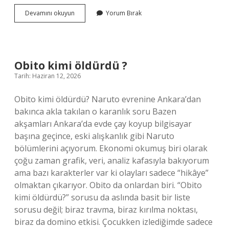
Billur
Devamını okuyun
Yorum Bırak
Yazgan
kimin
kızı
?
Obito kimi öldürdü ?
Tarih: Haziran 12, 2026
Obito kimi öldürdü? Naruto evrenine Ankara’dan
bakınca akla takılan o karanlık soru Bazen
akşamları Ankara’da evde çay koyup bilgisayar
başına geçince, eski alışkanlık gibi Naruto
bölümlerini açıyorum. Ekonomi okumuş biri olarak
çoğu zaman grafik, veri, analiz kafasıyla bakıyorum
ama bazı karakterler var ki olayları sadece “hikâye”
olmaktan çıkarıyor. Obito da onlardan biri. “Obito
kimi öldürdü?” sorusu da aslında basit bir liste
sorusu değil; biraz travma, biraz kırılma noktası,
biraz da domino etkisi. Çocukken izlediğimde sadece