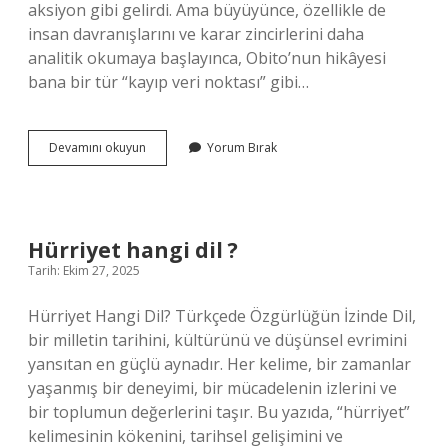
aksiyon gibi gelirdi. Ama büyüyünce, özellikle de
insan davranışlarını ve karar zincirlerini daha
analitik okumaya başlayınca, Obito’nun hikâyesi
bana bir tür “kayıp veri noktası” gibi…
Obito
Devamını okuyun
Yorum Bırak
kimi
öldürdü
?
Hürriyet hangi dil ?
Tarih: Ekim 27, 2025
Hürriyet Hangi Dil? Türkçede Özgürlüğün İzinde Dil,
bir milletin tarihini, kültürünü ve düşünsel evrimini
yansıtan en güçlü aynadır. Her kelime, bir zamanlar
yaşanmış bir deneyimi, bir mücadelenin izlerini ve
bir toplumun değerlerini taşır. Bu yazıda, “hürriyet”
kelimesinin kökenini, tarihsel gelişimini ve