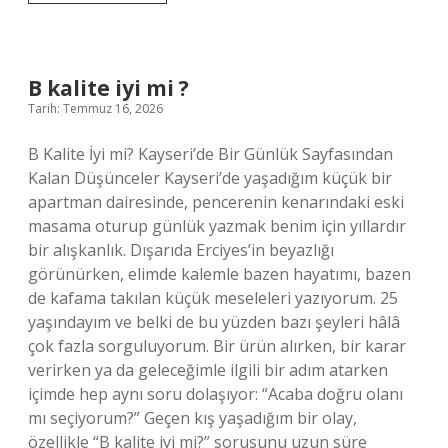
numarası
kime
ait
?
B kalite iyi mi ?
Tarih: Temmuz 16, 2026
B Kalite İyi mi? Kayseri’de Bir Günlük Sayfasından
Kalan Düşünceler Kayseri’de yaşadığım küçük bir
apartman dairesinde, pencerenin kenarındaki eski
masama oturup günlük yazmak benim için yıllardır
bir alışkanlık. Dışarıda Erciyes’in beyazlığı
görünürken, elimde kalemle bazen hayatımı, bazen
de kafama takılan küçük meseleleri yazıyorum. 25
yaşındayım ve belki de bu yüzden bazı şeyleri hâlâ
çok fazla sorguluyorum. Bir ürün alırken, bir karar
verirken ya da geleceğimle ilgili bir adım atarken
içimde hep aynı soru dolaşıyor: “Acaba doğru olanı
mı seçiyorum?” Geçen kış yaşadığım bir olay,
özellikle “B kalite iyi mi?” sorusunu uzun süre