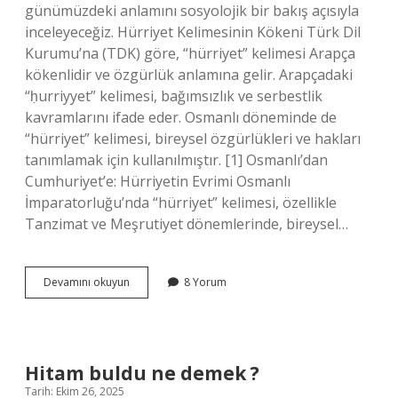
günümüzdeki anlamını sosyolojik bir bakış açısıyla
inceleyeceğiz. Hürriyet Kelimesinin Kökeni Türk Dil
Kurumu’na (TDK) göre, “hürriyet” kelimesi Arapça
kökenlidir ve özgürlük anlamına gelir. Arapçadaki
“ḥurriyyet” kelimesi, bağımsızlık ve serbestlik
kavramlarını ifade eder. Osmanlı döneminde de
“hürriyet” kelimesi, bireysel özgürlükleri ve hakları
tanımlamak için kullanılmıştır. [1] Osmanlı’dan
Cumhuriyet’e: Hürriyetin Evrimi Osmanlı
İmparatorluğu’nda “hürriyet” kelimesi, özellikle
Tanzimat ve Meşrutiyet dönemlerinde, bireysel…
Hürriyet
Devamını okuyun
8 Yorum
hangi
dil
?
Hitam buldu ne demek ?
Tarih: Ekim 26, 2025