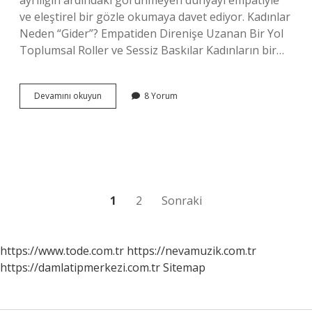
ayrılığın ardındaki görünmeyen dünyayı empatiyle
ve eleştirel bir gözle okumaya davet ediyor. Kadınlar
Neden “Gider”? Empatiden Direnişe Uzanan Bir Yol
Toplumsal Roller ve Sessiz Baskılar Kadınların bir…
Arzu
Devamını okuyun
8 Yorum
Balkan
neden
ayrıldı
?
Yazı
1
2
Sonraki
sayfalaması
https://www.tode.com.tr
https://nevamuzik.com.tr
https://damlatipmerkezi.com.tr
Sitemap