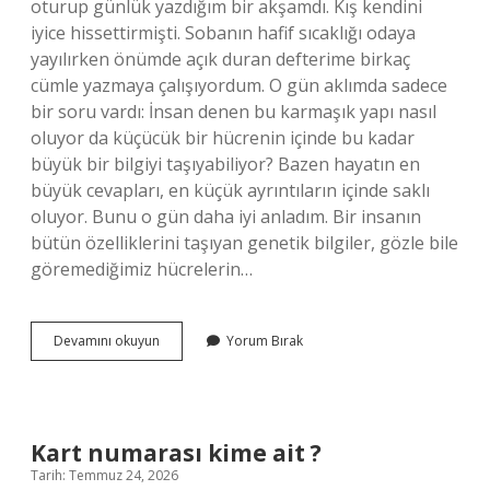
oturup günlük yazdığım bir akşamdı. Kış kendini
iyice hissettirmişti. Sobanın hafif sıcaklığı odaya
yayılırken önümde açık duran defterime birkaç
cümle yazmaya çalışıyordum. O gün aklımda sadece
bir soru vardı: İnsan denen bu karmaşık yapı nasıl
oluyor da küçücük bir hücrenin içinde bu kadar
büyük bir bilgiyi taşıyabiliyor? Bazen hayatın en
büyük cevapları, en küçük ayrıntıların içinde saklı
oluyor. Bunu o gün daha iyi anladım. Bir insanın
bütün özelliklerini taşıyan genetik bilgiler, gözle bile
göremediğimiz hücrelerin…
6.
Devamını okuyun
Yorum Bırak
kromozom
bozukluğu
nedir
?
Kart numarası kime ait ?
Tarih: Temmuz 24, 2026