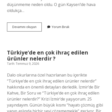
düşünmeme neden oldu. O gün Kayseri’de hava
oldukça…
B
Devamını okuyun
Yorum Bırak
kalite
iyi
mi
?
Türkiye’de en çok ihraç edilen
ürünler nelerdir ?
Tarih: Temmuz 9, 2026
Dalo okurlarına özel hazırlanan bu içerikte
“Türkiye’de en çok ihraç edilen ürünler nelerdir”
hakkında en önemli detayları derledik. İzmir’de Bir
Kahve, Bir Soru ve “Türkiye’de en çok ihraç edilen
ürünler nelerdir?” Krizi İzmir’de yaşıyorum. 25
yaşındayım. Günün büyük kısmı “hayatı çözmüş gibi
yapıp aslında hiçbir şeyi çözememekle” geçiyor. Bir