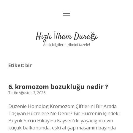
menüyü
Anasayfa
aç
Gizlilik Politikası
Hızlı İlham Durağı
Yasal Uyarı
Anlık bilgilerle zihnini tazele!
Hakkımızda
Etiket:
bir
6. kromozom bozukluğu nedir ?
Tarih: Ağustos 3, 2026
Düzenle Homolog Kromozom Çiftlerini Bir Arada
Taşıyan Hücrelere Ne Denir? Bir Hücrenin İçindeki
Büyük Sırrın Hikâyesi Kayseri’de yaşadığım evin
küçük balkonunda, eski ahşap masamın başında