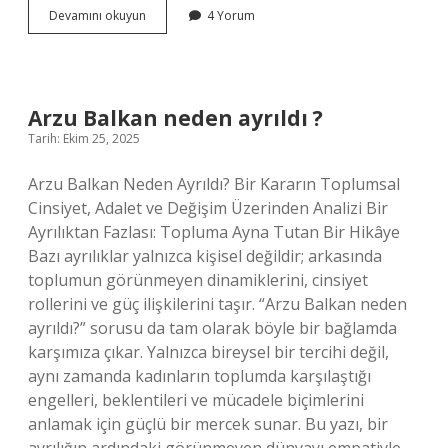
Hitam
Devamını okuyun
4 Yorum
buldu
ne
demek
?
Arzu Balkan neden ayrıldı ?
Tarih: Ekim 25, 2025
Arzu Balkan Neden Ayrıldı? Bir Kararın Toplumsal
Cinsiyet, Adalet ve Değişim Üzerinden Analizi Bir
Ayrılıktan Fazlası: Topluma Ayna Tutan Bir Hikâye
Bazı ayrılıklar yalnızca kişisel değildir; arkasında
toplumun görünmeyen dinamiklerini, cinsiyet
rollerini ve güç ilişkilerini taşır. “Arzu Balkan neden
ayrıldı?” sorusu da tam olarak böyle bir bağlamda
karşımıza çıkar. Yalnızca bireysel bir tercihi değil,
aynı zamanda kadınların toplumda karşılaştığı
engelleri, beklentileri ve mücadele biçimlerini
anlamak için güçlü bir mercek sunar. Bu yazı, bir