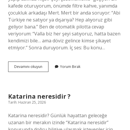
kafede oturuyorum, önümde filtre kahve, yanımda
çocukluk arkadaşı Mert. Mert bir anda soruyor: “Abi
Türkiye ne satıyor ya dışarıya? Hep alıyoruz gibi
geliyor bana.” Ben de otomatik pilotta cevap
veriyorum: “Valla biz her şeyi satıyoruz, hatta bazen
kendimizi bile… ama döviz gelince kimse şikayet
etmiyor.” Sonra duruyorum. İç ses: Bu konu…
Türkiye’de
Devamını okuyun
Yorum Bırak
en
çok
ihraç
edilen
ürünler
Katarina neresidir ?
nelerdir
Tarih: Haziran 25, 2026
?
Katarina neresidir? Günlük hayattan geleceğe
uzanan bir merakın izinde “Katarina neresidir”
konusunda doğru bilgiye ulaşmak isteyenler için